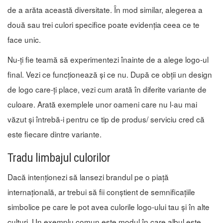
de a arăta această diversitate. În mod similar, alegerea a
două sau trei culori specifice poate evidenția ceea ce te
face unic.
Nu-ți fie teamă să experimentezi înainte de a alege logo-ul
final. Vezi ce funcționează și ce nu. După ce obții un design
de logo care-ți place, vezi cum arată în diferite variante de
culoare. Arată exemplele unor oameni care nu l-au mai
văzut și întrebă-i pentru ce tip de produs/ serviciu cred că
este fiecare dintre variante.
Tradu limbajul culorilor
Dacă intenționezi să lansezi brandul pe o piață
internațională, ar trebui să fii conștient de semnificațiile
simbolice pe care le pot avea culorile logo-ului tau și în alte
culturi. Un exemplu comun este modul în care albul este